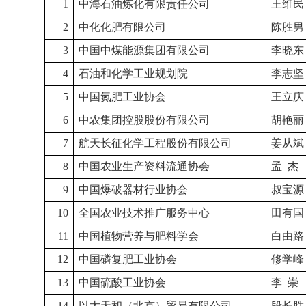
1
中海石油炼化有限责任公司
王维民
2
中化化肥有限公司
陈胜男
3
中国中煤能源集团有限公司
李晓东
4
石油和化学工业规划院
李志坚
5
中国氮肥工业协会
王立庆
6
中农集团控股股份有限公司
胡艳丽
7
航天长征化学工程股份有限公司
姜从斌
8
中国农业生产资料流通协会
孟
杰
9
中国爆破器材行业协会
叔宝源
10
全国农业技术推广服务中心
田有国
11
中国植物营养与肥料学会
白由路
12
中国磷复肥工业协会
修学峰
13
中国硫酸工业协会
李
崇
14
以太天和（北京）贸易有限公司
段长胜