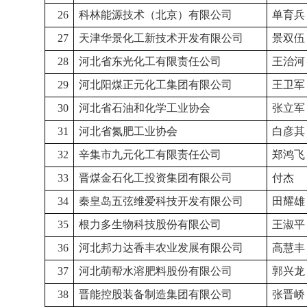
26
科林能源技术（北京）有限公司
单育兵
27
天津华景化工新技术开发有限公司
景双伍
28
河北省东光化工有限责任公司
王治河
29
河北阳煤正元化工集团有限公司
王卫军
30
河北省石油和化学工业协会
张立军
31
河北省氮肥工业协会
白彦其
32
辛集市九元化工有限责任公司
郑鸿飞
33
晋煤金石化工投资集团有限公司
付杰
34
秦皇岛五弦维爱科技开发有限公司
田耀雄
35
根力多生物科技股份有限公司
王淑平
36
河北邦力达香丰农业发展有限公司
高慧丰
37
河北萌帮水溶肥料股份有限公司
郭兴龙
38
晋能控股装备制造集团有限公司
张晋峤