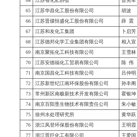
64
江苏省化肥协会
曾宪军
65
江苏华昌化工股份有限公司
胡波
66
江苏晋煤恒盛化工股份有限公司
薛
震
67
江苏和友化工集团
卜启芳
68
江苏德邦化学工业集团有限公司
相入宣
69
南京聚拓化工科技有限公司
王雪林
70
江苏安德福化工贸易有限公司
陈
伟
71
南京国昌化工科技有限公司
吕仲明
72
江苏新世纪江南环保股份有限公司
孙丰阁
73
常州新区南极新技术开发有限公司
霍银坤
74
南京百阳垦生物技术有限责任公司
朱小敏
75
徐州水处理研究所
黄华跃
76
浙江凤登环保股份有限公司
王明霞
77
浙江晋巨化工有限公司
王爱国